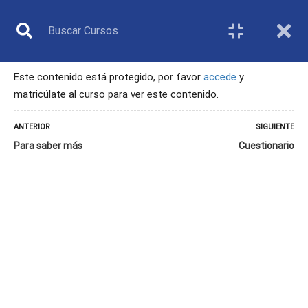
Este contenido está protegido, por favor
accede
y
matricúlate al curso para ver este contenido.
ÁRBITRO
ANTERIOR
SIGUIENTE
Para saber más
Cuestionario
Inicio
Todos los cursos
Árbitro
5. El derecho de las personas con discapacidad al deporte