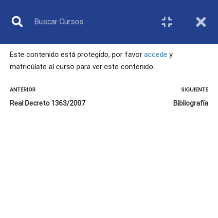
Este contenido está protegido, por favor
accede
y
matricúlate al curso para ver este contenido.
ÁRBITRO
ANTERIOR
SIGUIENTE
Real Decreto 1363/2007
Bibliografía
Inicio
Todos los cursos
Árbitro
5. El derecho de las personas con discapacidad al deporte