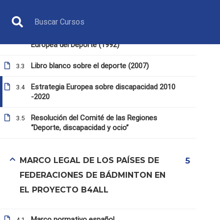
Marco normativo en la Unión Europea
3.1
Declaración política sobre la nueva Carta
3.2
Europea del Deporte (1992)
Libro blanco sobre el deporte (2007)
3.3
Estrategia Europea sobre discapacidad 2010
3.4
-2020
Resolución del Comité de las Regiones
3.5
“Deporte, discapacidad y ocio”
ÁRBITRO
MARCO LEGAL DE LOS PAÍSES DE
5
FEDERACIONES DE BÁDMINTON EN
EL PROYECTO B4ALL
Inicio
Todos los cursos
Árbitro
5. El derecho 
Marco normativo español
4.1