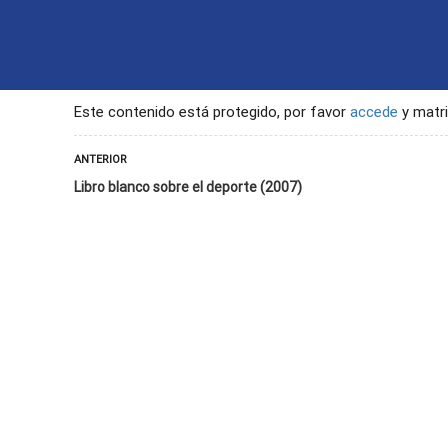
INICIO
CONTACTO
SEGU
Este contenido está protegido, por favor
accede
y matri
ANTERIOR
Libro blanco sobre el deporte (2007)
de las personas con discapacidad al deporte