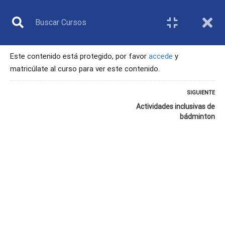
Este contenido está protegido, por favor
accede
y
matricúlate al curso para ver este contenido.
DIRECTIVO
SIGUIENTE
Actividades inclusivas de
bádminton
Inicio
Todos los cursos
Directivo
11. Organización y promoción de actividades y competiciones inclusivas
en bádminton