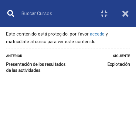
Este contenido está protegido, por favor
accede
y
matricúlate al curso para ver este contenido.
DIRECTIVO
ANTERIOR
SIGUIENTE
Presentación de los resultados
Explotación
de las actividades
Inicio
Todos los cursos
Directivo
11. Organización y promoción de actividades y competiciones inclusivas
en bádminton