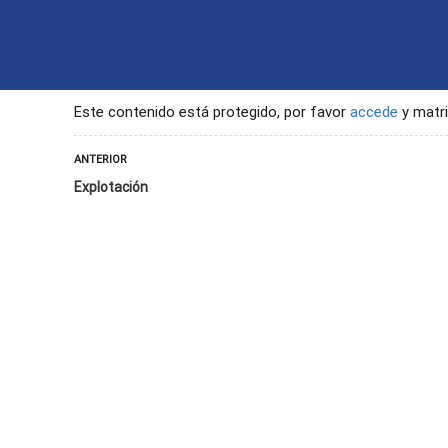
INICIO
CONTACTO
SEGU
Este contenido está protegido, por favor
accede
y matri
ANTERIOR
Explotación
ación y promoción de actividades y competiciones inclusivas en bádminton