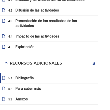
Difusión de las actividades
4.2
Presentación de los resultados de las
4.3
actividades
Impacto de las actividades
4.4
Explotación
4.5
RECURSOS ADICIONALES
3
info@b4all.watt.com
Bibliografía
5.1
Para saber más
5.2
Condiciones de uso
Anexos
5.3
Inicio