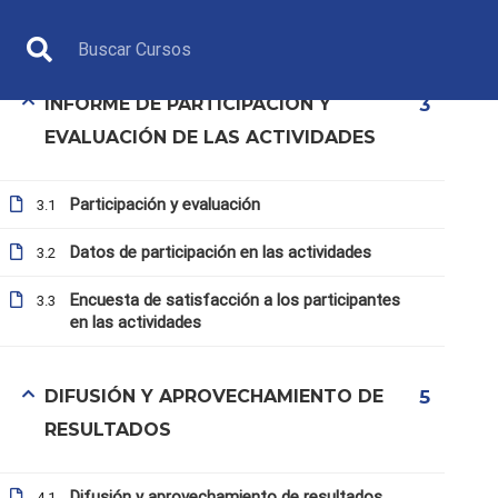
Competición de B4ALL
2.4
INFORME DE PARTICIPACIÓN Y
3
EVALUACIÓN DE LAS ACTIVIDADES
Participación y evaluación
3.1
Datos de participación en las actividades
3.2
DIRECTIVO
Encuesta de satisfacción a los participantes
3.3
en las actividades
DIFUSIÓN Y APROVECHAMIENTO DE
5
RESULTADOS
Inicio
Todos los cursos
Directivo
11. Organiz
Difusión y aprovechamiento de resultados
4.1