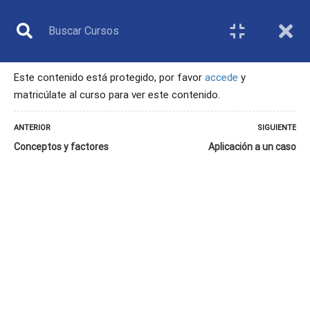
Este contenido está protegido, por favor
accede
y
matricúlate al curso para ver este contenido.
ÁRBITRO
ANTERIOR
SIGUIENTE
Conceptos y factores
Aplicación a un caso
Inicio
Todos los cursos
Árbitro
1. La discapacidad y su relación con la salud