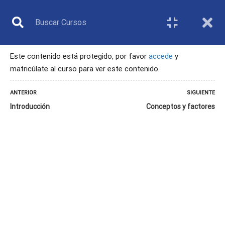
Este contenido está protegido, por favor
accede
y
matricúlate al curso para ver este contenido.
ÁRBITRO
ANTERIOR
SIGUIENTE
Introducción
Conceptos y factores
Inicio
Todos los cursos
Árbitro
1. La discapacidad y su relación con la salud