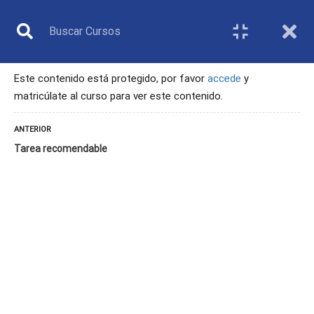
Este contenido está protegido, por favor
accede
y
matricúlate al curso para ver este contenido.
MONITOR
ANTERIOR
Tarea recomendable
Inicio
Todos los cursos
Monitor
9. La inclusión como servicio en las estructuras del bádminton