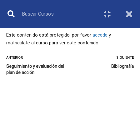
Este contenido está protegido, por favor
accede
y
matricúlate al curso para ver este contenido.
MONITOR
ANTERIOR
SIGUIENTE
Seguimiento y evaluación del
Bibliografía
plan de acción
Inicio
Todos los cursos
Monitor
9. La inclusión como servicio en las estructuras del bádminton