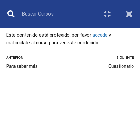
Este contenido está protegido, por favor
accede
y
matricúlate al curso para ver este contenido.
ÁRBITRO
ANTERIOR
SIGUIENTE
Para saber más
Cuestionario
Inicio
Todos los cursos
Árbitro
6. Las actividades físicas y el deporte inclusivo