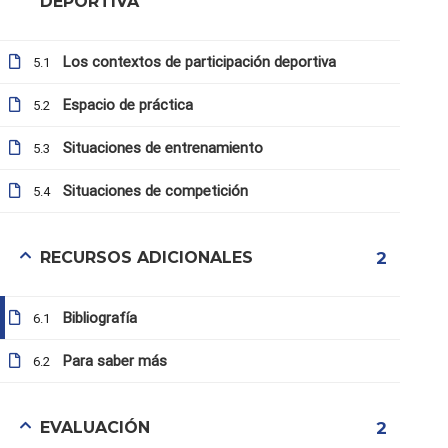
DEPORTIVA
Los contextos de participación deportiva
5.1
Espacio de práctica
5.2
Situaciones de entrenamiento
5.3
Situaciones de competición
5.4
RECURSOS ADICIONALES
2
info@b4all.watt.com
Bibliografía
6.1
Para saber más
6.2
Condiciones de uso
Inicio
EVALUACIÓN
2