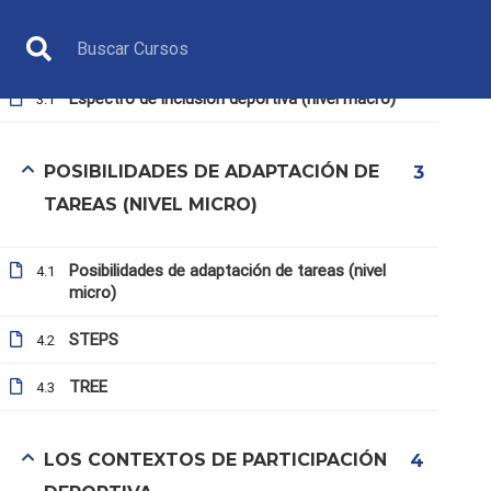
1
DEPORTIVA (NIVEL MACRO)
Espectro de inclusión deportiva (nivel macro)
3.1
POSIBILIDADES DE ADAPTACIÓN DE
3
TAREAS (NIVEL MICRO)
Posibilidades de adaptación de tareas (nivel
4.1
ÁRBITRO
micro)
STEPS
4.2
TREE
4.3
LOS CONTEXTOS DE PARTICIPACIÓN
4
Inicio
Todos los cursos
Árbitro
6. Las activida