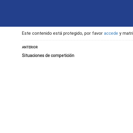
INICIO
CONTACTO
SEGU
Este contenido está protegido, por favor
accede
y matri
ANTERIOR
Situaciones de competición
des físicas y el deporte inclusivo