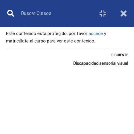
Este contenido está protegido, por favor
accede
y
matricúlate al curso para ver este contenido.
ÁRBITRO
SIGUIENTE
Discapacidad sensorial visual
Inicio
Todos los cursos
Árbitro
3. La comunicación con personas con discapacidad