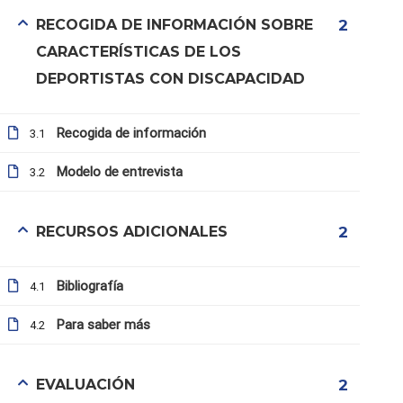
RECOGIDA DE INFORMACIÓN SOBRE
2
CARACTERÍSTICAS DE LOS
DEPORTISTAS CON DISCAPACIDAD
Recogida de información
3.1
Modelo de entrevista
3.2
RECURSOS ADICIONALES
2
info@b4all.watt.com
Bibliografía
4.1
Para saber más
4.2
Condiciones de uso
Inicio
EVALUACIÓN
2