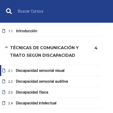
INTRODUCCIÓN
1
Introducción
1.1
TÉCNICAS DE COMUNICACIÓN Y
4
TRATO SEGÚN DISCAPACIDAD
ÁRBITRO
Discapacidad sensorial visual
2.1
Discapacidad sensorial auditiva
2.2
Discapacidad física
2.3
Discapacidad intelectual
2.4
Inicio
Todos los cursos
Árbitro
3. La comunic