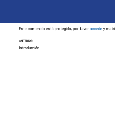
INICIO
CONTACTO
SEGU
Este contenido está protegido, por favor
accede
y matri
ANTERIOR
Introducción
ación con personas con discapacidad