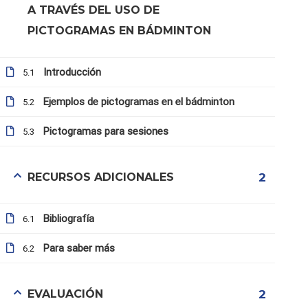
A TRAVÉS DEL USO DE
PICTOGRAMAS EN BÁDMINTON
Introducción
5.1
Ejemplos de pictogramas en el bádminton
5.2
Pictogramas para sesiones
5.3
RECURSOS ADICIONALES
2
info@b4all.watt.com
Bibliografía
6.1
Para saber más
6.2
Condiciones de uso
Inicio
EVALUACIÓN
2