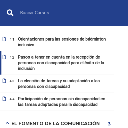
ORIENTACIONES PARA LAS SESIONES
4
DE BÁDMINTON INCLUSIVO
Orientaciones para las sesiones de bádminton
4.1
inclusivo
Pasos a tener en cuenta en la recepción de
4.2
personas con discapacidad para el éxito de la
inclusión
MONITOR
La elección de tareas y su adaptación a las
4.3
personas con discapacidad
Participación de personas sin discapacidad en
4.4
las tareas adaptadas para la discapacidad
Inicio
Todos los cursos
Monitor
12. Propuesta
EL FOMENTO DE LA COMUNICACIÓN
3