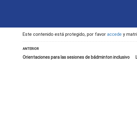
INICIO
CONTACTO
SEGU
Este contenido está protegido, por favor
accede
y matri
ANTERIOR
Orientaciones para las sesiones de bádminton inclusivo
 de sesión de bádminton inclusivo