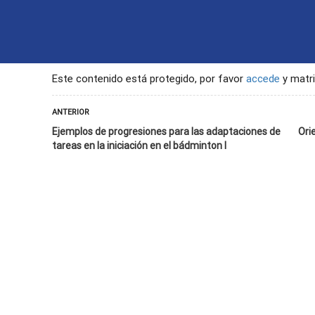
INICIO
CONTACTO
SEGU
Este contenido está protegido, por favor
accede
y matri
ANTERIOR
Ejemplos de progresiones para las adaptaciones de
Ori
tareas en la iniciación en el bádminton I
 de sesión de bádminton inclusivo