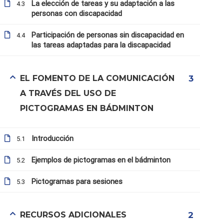
La elección de tareas y su adaptación a las
4.3
personas con discapacidad
Participación de personas sin discapacidad en
4.4
las tareas adaptadas para la discapacidad
EL FOMENTO DE LA COMUNICACIÓN
3
A TRAVÉS DEL USO DE
PICTOGRAMAS EN BÁDMINTON
Introducción
5.1
info@b4all.watt.com
Ejemplos de pictogramas en el bádminton
5.2
Pictogramas para sesiones
5.3
Condiciones de uso
Inicio
RECURSOS ADICIONALES
2