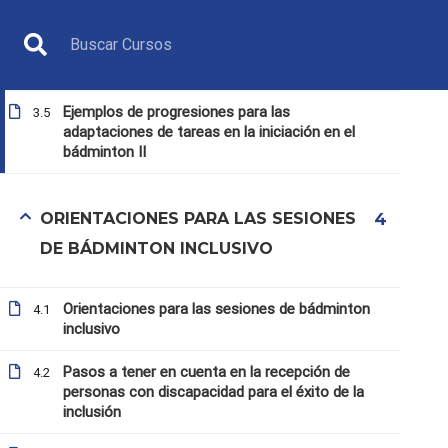
Ejemplos de progresiones para las
3.4
adaptaciones de tareas en la iniciación en el
bádminton I
Ejemplos de progresiones para las
3.5
adaptaciones de tareas en la iniciación en el
bádminton II
ORIENTACIONES PARA LAS SESIONES
4
DE BÁDMINTON INCLUSIVO
MONITOR
Orientaciones para las sesiones de bádminton
4.1
inclusivo
Pasos a tener en cuenta en la recepción de
4.2
personas con discapacidad para el éxito de la
inclusión
Inicio
Todos los cursos
Monitor
12. Propuesta