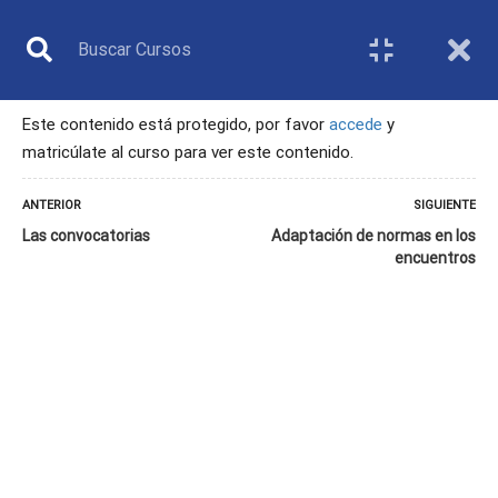
Este contenido está protegido, por favor
accede
y
matricúlate al curso para ver este contenido.
ÁRBITRO
ANTERIOR
SIGUIENTE
Las convocatorias
Adaptación de normas en los
encuentros
Inicio
Todos los cursos
Árbitro
10. Adaptaciones para la práctica inclusiva de bádminton